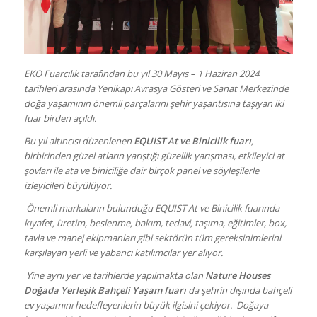
EKO Fuarcılık tarafından bu yıl 30 Mayıs – 1 Haziran 2024
tarihleri arasında Yenikapı Avrasya Gösteri ve Sanat Merkezinde
doğa yaşamının önemli parçalarını şehir yaşantısına taşıyan iki
fuar birden açıldı.
Bu yıl altıncısı düzenlenen
EQUIST At ve Binicilik fuarı
,
birbirinden güzel atların yarıştığı güzellik yarışması, etkileyici at
şovları ile ata ve biniciliğe dair birçok panel ve söyleşilerle
izleyicileri büyülüyor.
Önemli markaların bulunduğu EQUIST At ve Binicilik fuarında
kıyafet, üretim, beslenme, bakım, tedavi, taşıma, eğitimler, box,
tavla ve manej ekipmanları gibi sektörün tüm gereksinimlerini
karşılayan yerli ve yabancı katılımcılar yer alıyor.
Yine aynı yer ve tarihlerde yapılmakta olan
Nature Houses
Doğada Yerleşik Bahçeli Yaşam fuarı
da şehrin dışında bahçeli
ev yaşamını hedefleyenlerin büyük ilgisini çekiyor. Doğaya