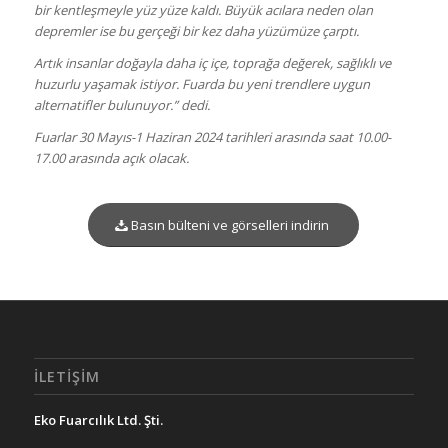
bir kentleşmeyle yüz yüze kaldı. Büyük acılara neden olan
depremler ise bu gerçeği bir kez daha yüzümüze çarptı.
Artık insanlar doğayla daha iç içe, toprağa değerek, sağlıklı ve
huzurlu yaşamak istiyor. Fuarda bu yeni trendlere uygun
alternatifler bulunuyor.” dedi.
Fuarlar 30 Mayıs-1 Haziran 2024 tarihleri arasında saat 10.00-
17.00 arasında açık olacak.
Basın bülteni ve görselleri indirin
İLETIŞIM
Eko Fuarcılık Ltd. Şti.