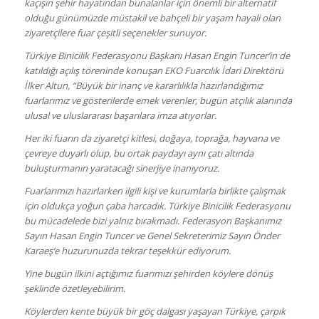
kaçışın şehir hayatından bunalanlar için önemli bir alternatif
olduğu günümüzde müstakil ve bahçeli bir yaşam hayali olan
ziyaretçilere fuar çeşitli seçenekler sunuyor.
Türkiye Binicilik Federasyonu Başkanı Hasan Engin Tuncer’in de
katıldığı açılış töreninde konuşan EKO Fuarcılık İdari Direktörü
İlker Altun, “Büyük bir inanç ve kararlılıkla hazırlandığımız
fuarlarımız ve gösterilerde emek verenler, bugün atçılık alanında
ulusal ve uluslararası başarılara imza atıyorlar.
Her iki fuarın da ziyaretçi kitlesi, doğaya, toprağa, hayvana ve
çevreye duyarlı olup, bu ortak paydayı aynı çatı altında
buluşturmanın yaratacağı sinerjiye inanıyoruz.
Fuarlarımızı hazırlarken ilgili kişi ve kurumlarla birlikte çalışmak
için oldukça yoğun çaba harcadık. Türkiye Binicilik Federasyonu
bu mücadelede bizi yalnız bırakmadı. Federasyon Başkanımız
Sayın Hasan Engin Tuncer ve Genel Sekreterimiz Sayın Önder
Karaeş’e huzurunuzda tekrar teşekkür ediyorum.
Yine bugün ilkini açtığımız fuarımızı şehirden köylere dönüş
şeklinde özetleyebilirim.
Köylerden kente büyük bir göç dalgası yaşayan Türkiye, çarpık