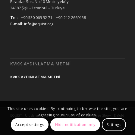
Biracılar Sok. No:10 Mecidiyeköy
34387 Şişli – İstanbul – Türkiye
Tel:
+90 530 069 92 71 – +90-212-2669158
E-mail:
info@equist.org
KVKK AYDINLATMA METNİ
KVKK AYDINLATMA METNİ
This site uses cookies. By continuing to browse the site, you are
agreeing to our use of cookies.
EQUIST - Uluslararası At ve Binicilik Fuarı - İstanbul Horse Show -
Enfold
Theme by Kriesi
Accept settings
Hide notification only
Settings